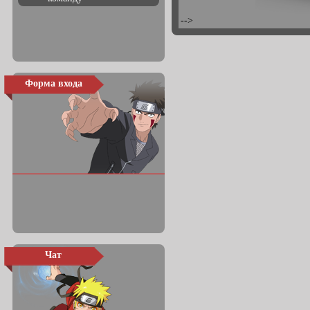
-->
Форма входа
Чат