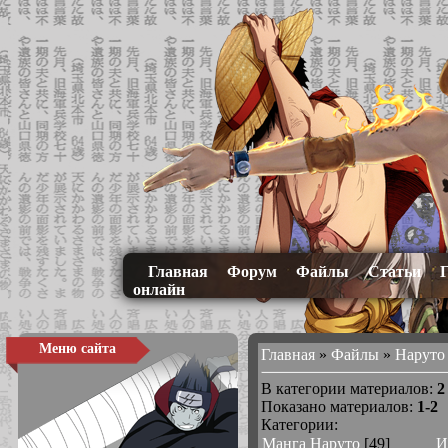
Главная
Форум
Файлы
Статьи
онлайн
Меню сайта
Главная
»
Файлы
»
Наруто
В категории материалов
:
2
Показано материалов
:
1-2
Категории:
Манга Наруто
[49]
И