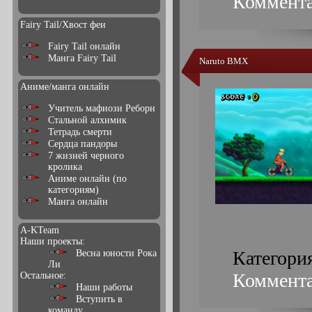
Коммента
Fairy Tail/Хвост феи
Fairy Tail онлайн
Манга Fairy Tail
Naruto BMX
Аниме/манга онлайн
Учитель мафиози Реборн
Стальной алхимик
Тетрадь смерти
Сердца пандоры
7 жизней черного
кролика
Аниме онлайн (по
категориям)
Манга онлайн
A-KTeam
Наши проекты:
Категори
Весна юности Рока
Ли
Коммента
Остальное:
Наши работы
Вступить в
команду