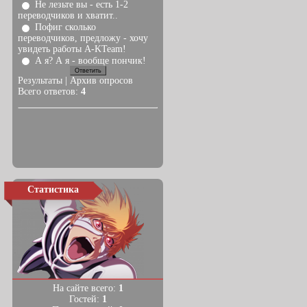
Не лезьте вы - есть 1-2
переводчиков и хватит..
Пофиг сколько
переводчиков, предложу - хочу
увидеть работы A-KTeam!
А я? А я - вообще пончик!
Результаты
|
Архив опросов
Всего ответов:
4
Статистика
На сайте всего:
1
Гостей:
1