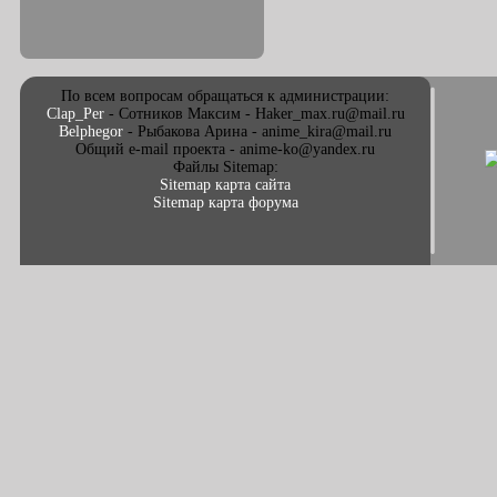
По всем вопросам обращаться к администрации:
Clap_Per
- Сотников Максим - Haker_max.ru@mail.ru
Belphegor
- Рыбакова Арина - anime_kira@mail.ru
Общий e-mail проекта - anime-ko@yandex.ru
Файлы Sitemap:
Sitemap карта сайта
Sitemap карта форума