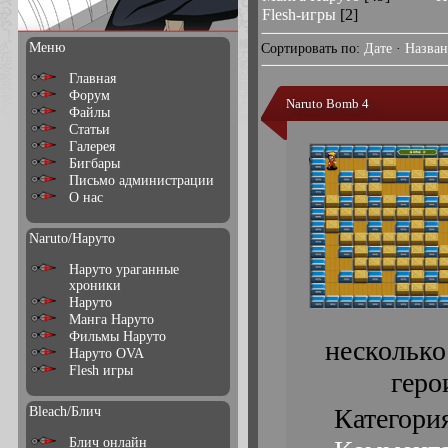
Flesh-игры
[2]
Меню
Сортировать по
:
Дате
·
Назва
Главная
Форум
Naruto Bomb 4
Файлы
Статьи
Галерея
Бигбары
Письмо администрации
О нас
Naruto/Наруто
Наруто ураганные
хроники
Наруто
Манга Наруто
Фильмы Наруто
несколько
Наруто OVA
Flesh игры
геро
Категори
Bleach/Блич
Блич онлайн