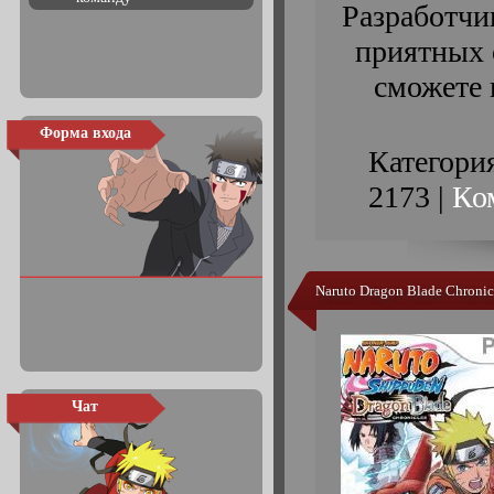
Разработчи
приятных 
сможете 
Форма входа
Категори
2173 |
Ко
Naruto Dragon Blade Chronic
Чат