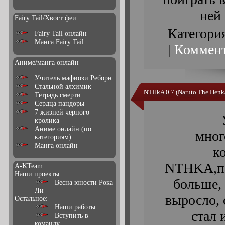
ней
Fairy Tail/Хвост феи
Категори
Fairy Tail онлайн
Манга Fairy Tail
|
Коммент
Аниме/манга онлайн
Учитель мафиози Реборн
Стальной алхимик
NTHkA 0.7 (Naruto The Henk
Тетрадь смерти
Сердца пандоры
7 жизней черного
кролика
Аниме онлайн (по
мног
категориям)
Манга онлайн
к
NTHKA,пе
A-KTeam
Наши проекты:
больше, 
Весна юности Рока
Ли
выросло, 
Остальное:
Наши работы
стал 
Вступить в
команду