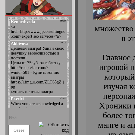
множество 
в э
Главное 
игровой п
который
изучая к
персона
Хроники в
более то
манге и а
из сам