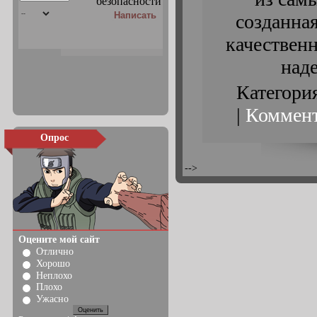
созданная
качествен
наде
Категори
|
Коммент
Опрос
-->
Оцените мой сайт
Отлично
Хорошо
Неплохо
Плохо
Ужасно