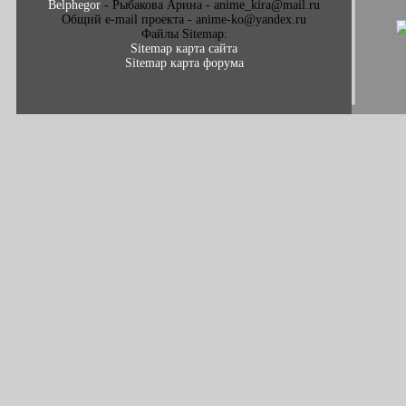
Belphegor
- Рыбакова Арина - anime_kira@mail.ru
Общий e-mail проекта - anime-ko@yandex.ru
Файлы Sitemap:
Sitemap карта сайта
Sitemap карта форума