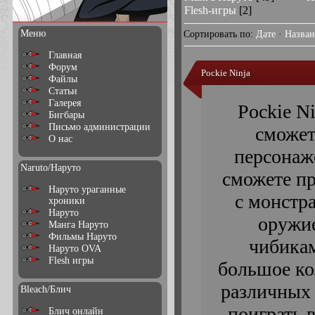
Flesh-игры
[2]
Меню
Сортировать по
:
Дате
·
Назва
Главная
Форум
Pockie Ninja
Файлы
Статьи
Галерея
Pockie Ni
Бигбары
Письмо администрации
сможет
О нас
персонаж
Naruto/Наруто
сможете пр
Наруто ураганные
с монстра
хроники
Наруто
оружие
Манга Наруто
Фильмы Наруто
чибикам
Наруто OVA
Flesh игры
большое ко
различных 
Bleach/Блич
поиграть в
Блич онлайн