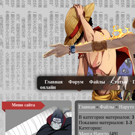
Главная
Форум
Файлы
Статьи
онлайн
Меню сайта
Главная
»
Файлы
»
Наруто
В категории материалов
:
3
Показано материалов
:
1-3
Категории:
Манга Наруто
[49]
И