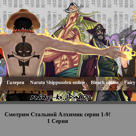
и
Галерея
Naruto Shippuuden online
Bleach online
Fairy
Смотрим Стальной Алхимик серии 1-9!
1 Серия