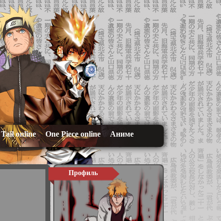
 Tail online
One Piece online
Аниме
Профиль