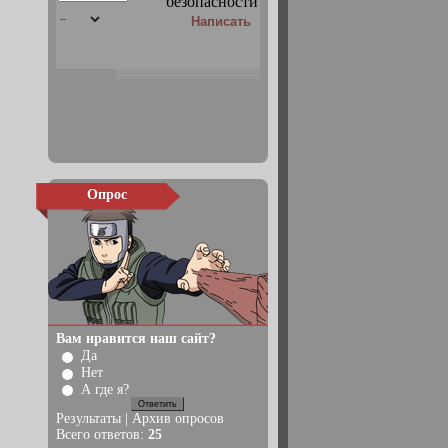
Опрос
Вам нравится наш сайт?
Да
Нет
А где я?
Результаты
|
Архив опросов
Всего ответов:
25