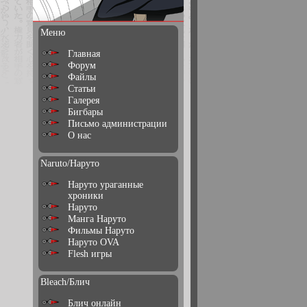
Меню
Главная
Форум
Файлы
Статьи
Галерея
Бигбары
Письмо администрации
О нас
Naruto/Наруто
Наруто ураганные
хроники
Наруто
Манга Наруто
Фильмы Наруто
Наруто OVA
Flesh игры
Bleach/Блич
Блич онлайн