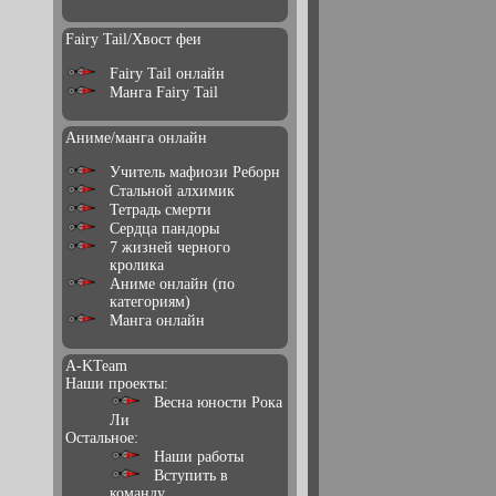
Fairy Tail/Хвост феи
Fairy Tail онлайн
Манга Fairy Tail
Аниме/манга онлайн
Учитель мафиози Реборн
Стальной алхимик
Тетрадь смерти
Сердца пандоры
7 жизней черного
кролика
Аниме онлайн (по
категориям)
Манга онлайн
A-KTeam
Наши проекты:
Весна юности Рока
Ли
Остальное:
Наши работы
Вступить в
команду