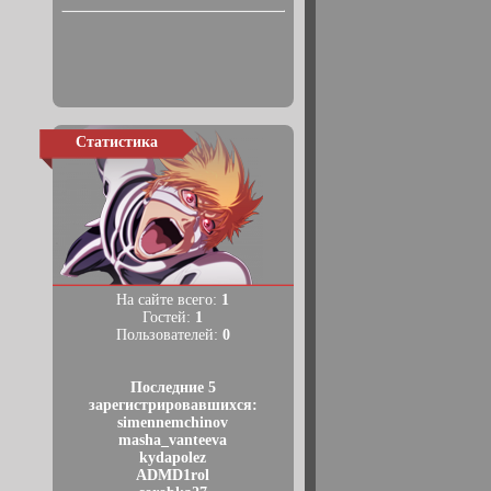
Статистика
На сайте всего:
1
Гостей:
1
Пользователей:
0
Последние 5
зарегистрировавшихся:
simennemchinov
masha_vanteeva
kydapolez
ADMD1rol