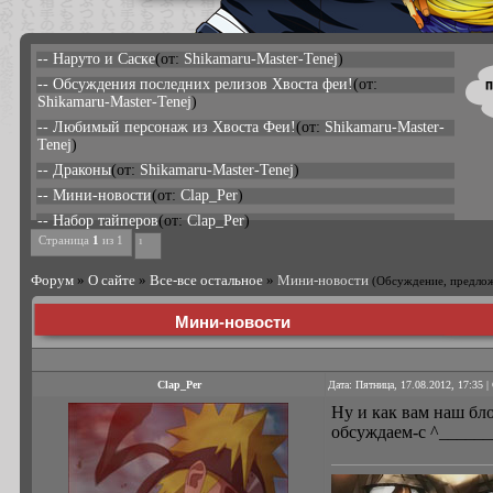
-- Наруто и Саске
(от:
Shikamaru-Master-Tenej
)
-- Обсуждения последних релизов Хвоста феи!
(от:
Shikamaru-Master-Tenej
)
-- Любимый персонаж из Хвоста Феи!
(от:
Shikamaru-Master-
Tenej
)
-- Драконы
(от:
Shikamaru-Master-Tenej
)
-- Мини-новости
(от:
Clap_Per
)
-- Набор тайперов
(от:
Clap_Per
)
Страница
1
из
1
1
Форум
»
О сайте
»
Все-все остальное
»
Мини-новости
(Обсуждение, предлож
Мини-новости
Clap_Per
Дата: Пятница, 17.08.2012, 17:35 
Ну и как вам наш бло
обсуждаем-с ^_____