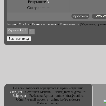
Репутация:
3
Статус:
Форум
»
О сайте
»
Все-все остальное
»
Мини-новости
(Обсуждение, предлож
Страница
1
из
1
1
По всем вопросам обращаться к администрации:
Clap_Per
- Сотников Максим - Haker_max.ru@mail.ru
Belphegor
- Рыбакова Арина - anime_kira@mail.ru
Общий e-mail проекта - anime-ko@yandex.ru
Файлы Sitemap: