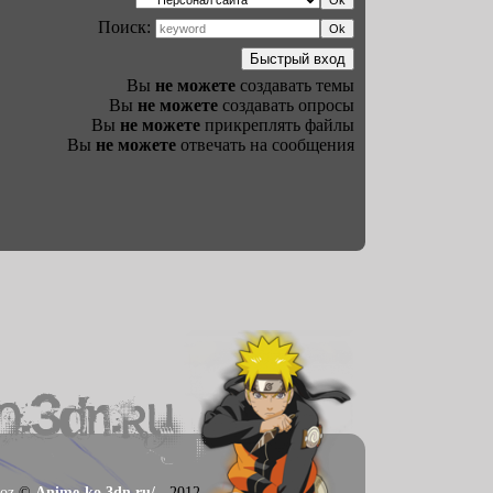
Поиск:
Вы
не можете
создавать темы
Вы
не можете
создавать опросы
Вы
не можете
прикреплять файлы
Вы
не можете
отвечать на сообщения
oz
©
Anime-ko.3dn.ru/
- 2012