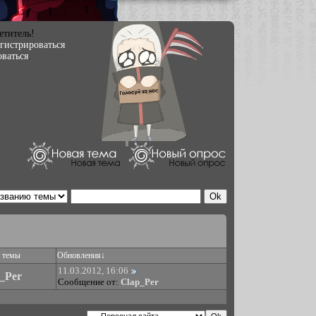
етитель!
егистрироваться
оваться
.
 темы
Обновления
↓
11.03.2012, 16:06
_Per
Сообщение от:
Clap_Per