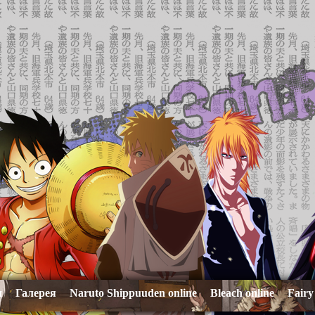
и
Галерея
Naruto Shippuuden online
Bleach online
Fairy