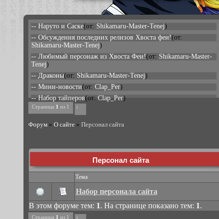
-- Наруто и Саске
(от:
Shikamaru-Master-Tenej
)
-- Обсуждения последних релизов Хвоста феи!
(от:
Shikamaru-Master-Tenej
)
-- Любимый персонаж из Хвоста Феи!
(от:
Shikamaru-Master-
Tenej
)
-- Драконы
(от:
Shikamaru-Master-Tenej
)
-- Мини-новости
(от:
Clap_Per
)
-- Набор тайперов
(от:
Clap_Per
)
Страница
1
из
1
1
Форум
»
О сайте
»
Персонал сайта
Персонал сайта
Тема
Набор персонала сайта
В этом форуме тем:
1
. На странице показано тем:
1
.
Страница
1
из
1
1