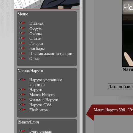
Меню
Главная
Форум
Файлы
Статьи
Галерея
Бигбары
Письмо администрации
О нас
Naru
Naruto/Наруто
Наруто ураганные
__________
хроники
Дата добавл
Наруто
Манга Наруто
Фильмы Наруто
Наруто OVA
Манга Наруто 596 - "Э
Flesh игры
Bleach/Блич
Блич онлайн