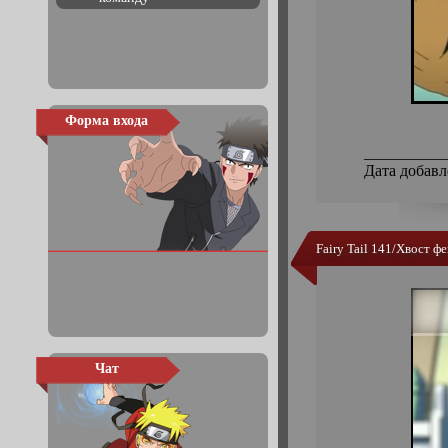
Форма входа
__________
Дата добавл
Fairy Tail 141/Хвост ф
Чат