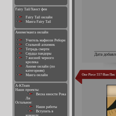
Fairy Tail/Хвост феи
Fairy Tail онлайн
Манга Fairy Tail
Аниме/манга онлайн
Учитель мафиози Реборн
Стальной алхимик
Тетрадь смерти
__________
Сердца пандоры
Дата добавл
7 жизней черного
кролика
Аниме онлайн (по
категориям)
One Piece 557/Ван Пис
Манга онлайн
A-KTeam
Наши проекты:
Весна юности Рока
Ли
Остальное:
Наши работы
Вступить в
команду