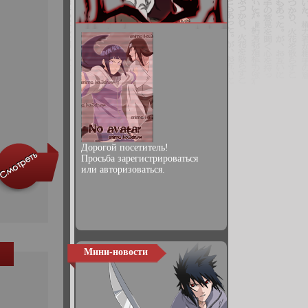
Дорогой посетитель!
Просьба
зарегистрироваться
или
авторизоваться
.
Мини-новости