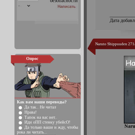
__________
Дата добавл
Naruto Shippuuden 271
Опрос
Как вам наши переводы?
Да так.. Не читал
Нрава!
Тапок на вас нет..
Иди оПП стенку убейсО!
Naru
Да только ваши и жду, чтобы
рока ли читать...