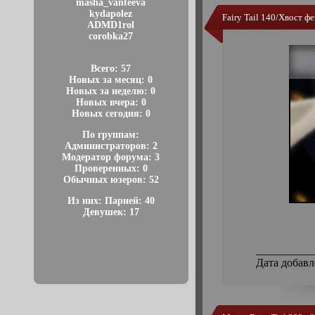
masha_vanteeva
kydapolez
Fairy Tail 140/Хвост ф
ADMD1rol
corobka27
Всего: 57
Новых за месяц: 0
Новых за неделю: 0
Новых вчера: 0
Новых сегодня: 0
По группам:
Администраторов: 2
Модератор форума: 3
Проверенных: 0
Обычных юзеров: 52
Из них: Парней: 40
Девушек: 17
__________
Дата добавл