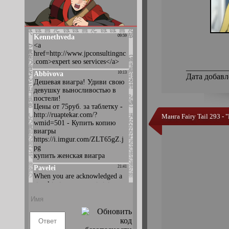
__________
Дата добавл
Манга Fairy Tail 293 -