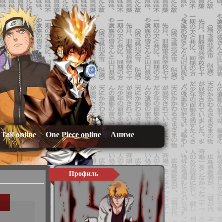
 Tail online
One Piece online
Аниме
Профиль