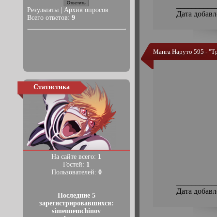
__________
Результаты
|
Архив опросов
Дата добавл
Всего ответов:
9
Манга Наруто 595 - "Т
Статистика
На сайте всего:
1
Гостей:
1
Пользователей:
0
__________
Дата добавл
Последние 5
зарегистрировавшихся:
simennemchinov