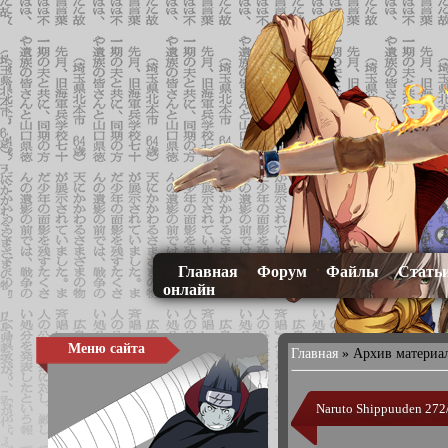
Главная
Форум
Файлы
Стать
онлайн
Меню сайта
Главная
»
Архив материа
Naruto Shippuuden 272