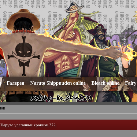
и
Галерея
Naruto Shippuuden online
Bleach online
Fairy
лов
/Наруто ураганные хроники 272